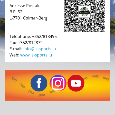
VENNBAHN
Adresse Postale:
TROISVIÈRGES
B.P. 52
BIKESTATION
L-7701 Colmar-Berg
LS
SPORTS
SCHIEREN
Téléphone: +352/818495
Fax: +352/812872
BIKESTATION
E-mail:
info@ls-sports.lu
CYCLO
Web:
www.ls-sports.lu
CROC
BISSEN
BIKESTATION
SUR
PC15
COLMAR-
BERG
BIKESTATION
WËLLE