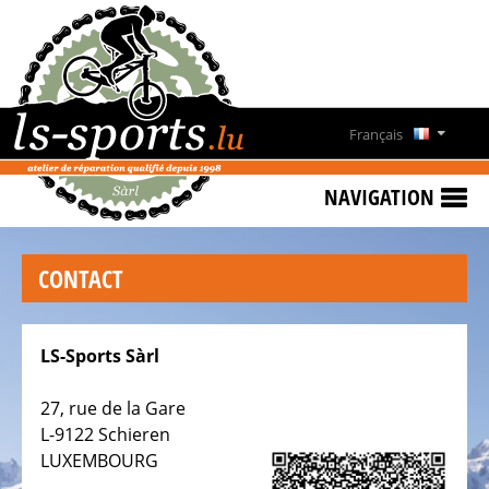
ACCUEIL
VÉLOS
DE
Français
LOCATION
Deutsch
TESTBIKE
NAVIGATION
SALE
English
LS-
CONTACT
SPORTS
CONTACT
LS-Sports Sàrl
HEURES
D'OUVERTURE
27, rue de la Gare
L-9122 Schieren
LUXEMBOURG
BIKESTATION