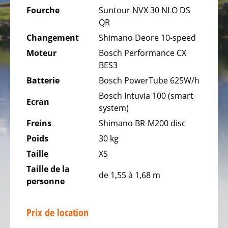
WESTEN
Fourche
Suntour NVX 30 NLO DS
USELDANGE
QR
Changement
Shimano Deore 10-speed
BIKESTATION
OA6
Moteur
Bosch Performance CX
WELLNESS
BES3
&
Batterie
Bosch PowerTube 625W/h
SPA
Bosch Intuvia 100 (smart
OBERFEULEN
Ecran
system)
Freins
Shimano BR-M200 disc
Poids
30 kg
Taille
XS
Taille de la
de 1,55 à 1,68 m
personne
Prix de location