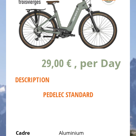
VENNBAHN
TROISVIÈRGES
BIKESTATION
LS
SPORTS
SCHIEREN
BIKESTATION
29,00 €
, per Day
CYCLO
CROC
BISSEN
DESCRIPTION
BIKESTATION
SUR
PEDELEC STANDARD
PC15
COLMAR-
BERG
BIKESTATION
Cadre
Aluminium
WËLLE